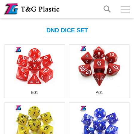
DND DICE SET
B01
A01